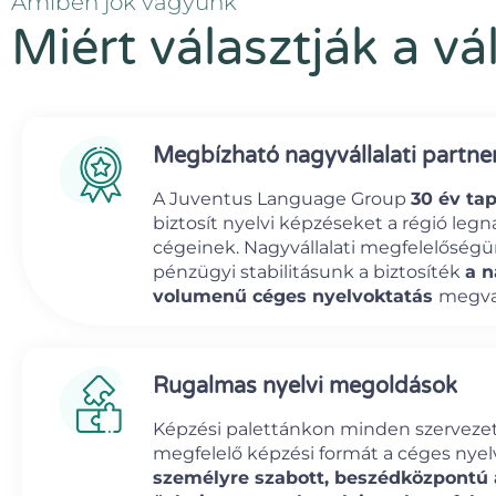
Amiben jók vagyunk
Miért választják a vá
Megbízható nagyvállalati partne
A Juventus Language Group
30 év tap
biztosít nyelvi képzéseket a régió le
cégeinek. Nagyvállalati megfelelőségü
pénzügyi stabilitásunk a biztosíték
a 
volumenű céges nyelvoktatás
megval
Rugalmas nyelvi megoldások
Képzési palettánkon minden szervezet
megfelelő képzési formát a céges nyel
személyre szabott, beszédközpontú á