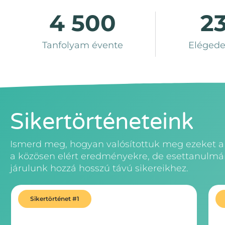
4 500
2
Tanfolyam évente
Elégede
Sikertörténeteink
Ismerd meg, hogyan valósítottuk meg ezeket a 
a közösen elért eredményekre, de esettanulmán
járulunk hozzá hosszú távú sikereikhez.
Sikertörténet #1