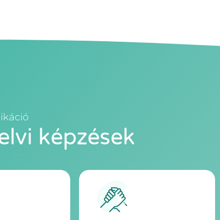
ikáció
yelvi képzések