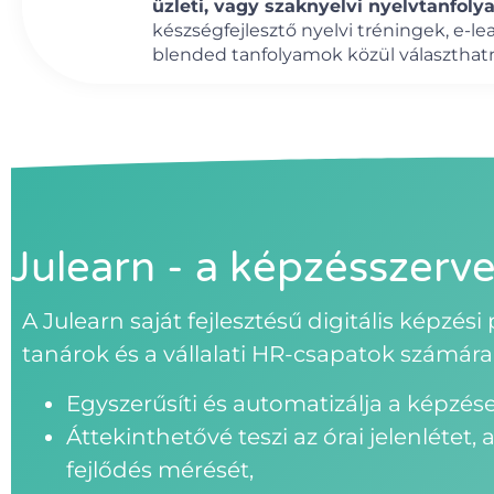
üzleti, vagy szaknyelvi nyelvtanfoly
készségfejlesztő nyelvi tréningek, e-le
blended tanfolyamok közül választhat
Julearn - a képzésszerve
A Julearn saját fejlesztésű digitális képzés
tanárok és a vállalati HR-csapatok számára
Egyszerűsíti és automatizálja a képzése
Áttekinthetővé teszi az órai jelenlétet, 
fejlődés mérését,