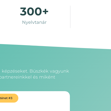
300
+
Nyelvtanár
vi képzéseket. Büszkék vagyunk
partnereinkkel és miként
rténet #3