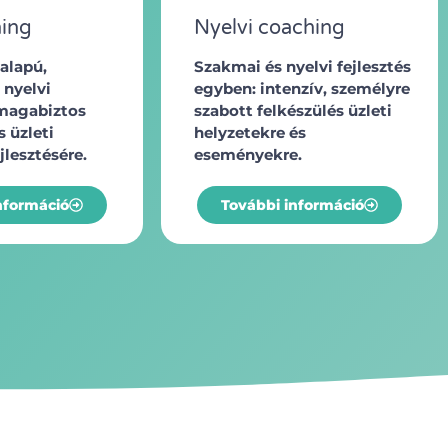
ning
Nyelvi coaching
alapú,
Szakmai és nyelvi fejlesztés
 nyelvi
egyben: intenzív, személyre
 magabiztos
szabott felkészülés üzleti
 üzleti
helyzetekre és
jlesztésére.
eseményekre.
nformáció
További információ