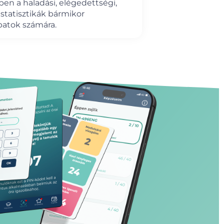
ben a haladási, elégedettségi,
 statisztikák bármikor
patok számára.