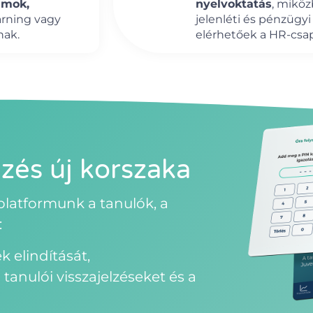
amok,
nyelvoktatás
, miköz
arning vagy
jelenléti és pénzügyi
nak.
elérhetőek a HR-csa
zés új korszaka
i platformunk a tanulók, a
:
k elindítását,
a tanulói visszajelzéseket és a