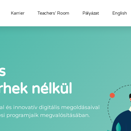
Karrier
Teachers’ Room
Pályázat
English
s
rhek nélkül
 és innovatív digitális megoldásaival
zési programjaik megvalósításában.