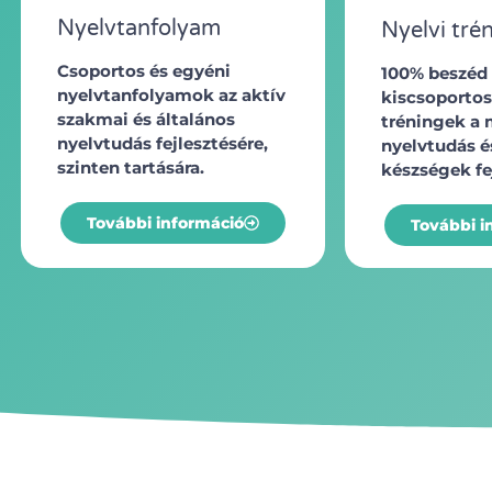
Nyelvtanfolyam
Nyelvi tré
Csoportos és egyéni
100% beszéd 
nyelvtanfolyamok az aktív
kiscsoportos
szakmai és általános
tréningek a
nyelvtudás fejlesztésére,
nyelvtudás és
szinten tartására.
készségek fe
További információ
További i