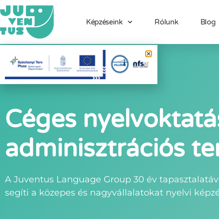
Képzéseink
Rólunk
Blog
Céges nyelvoktatá
adminisztrációs te
A Juventus Language Group 30 év tapasztalatával
segíti a közepes és nagyvállalatokat nyelvi kép