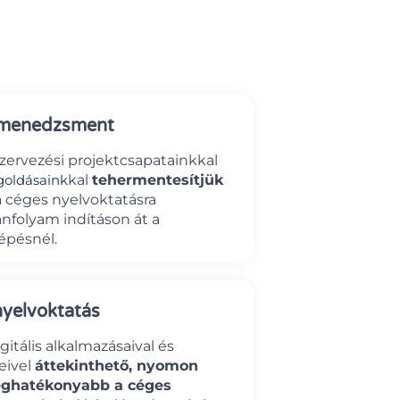
smenedzsment
szervezési projektcsapatainkkal
goldásaink
kal
tehermentesítjük
 céges nyelvoktatásra
anfolyam indításon át a
lépésnél.
 nyelvoktatás
itális alkalmazásaival és
eivel
áttekinthető, nyomon
séghatékonyabb a céges