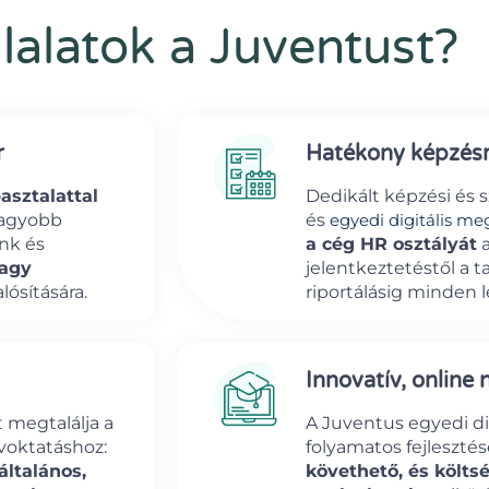
llalatok a Juventust?
r
Hatékony képzé
asztalattal
Dedikált képzési és 
gnagyobb
és
egyedi digitális me
nk és
a cég HR osztályát
a
nagy
jelentkeztetéstől a t
ósítására.
riportálásig minden 
Innovatív, online
 megtalálja a
A Juventus egyedi dig
voktatáshoz:
folyamatos fejlesztés
ltalános,
követhető, és költ