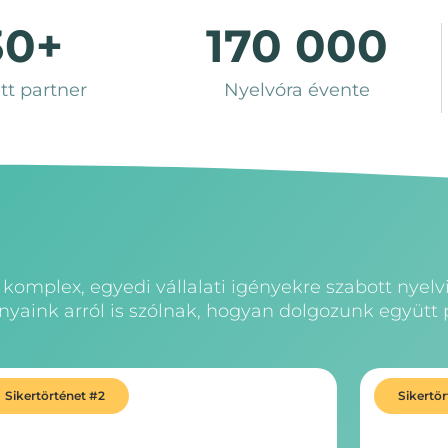
30
+
170 000
tt partner
Nyelvóra évente
komplex, egyedi vállalati igényekre szabott nyel
yaink arról is szólnak, hogyan dolgozunk együtt 
Sikertörténet #2
Sikertö