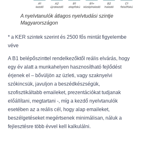
A nyelvtanulók átlagos nyelvtudási szintje
Magyarországon
* a KER szintek szerint és 2500 fős mintát figyelembe
véve
A B1 belépőszinttel rendelkezőktől reális elvárás, hogy
egy év alatt a munkahelyen hasznosítható fejlődést
érjenek el – bővüljön az üzleti, vagy szaknyelvi
szókincsük, javuljon a beszédkészségük,
szofisztikáltabb emaileket, prezentációkat tudjanak
előállítani, megtartani -, míg a kezdő nyelvtanulók
esetében az a reális cél, hogy alap emaileket,
beszélgetéseket megértsenek minimálisan, náluk a
fejlesztésre több évvel kell kalkulálni.