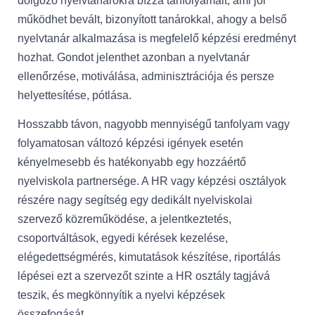
dolgozó nyelvtanárokra bízza tanfolyamait, ami jól
működhet bevált, bizonyított tanárokkal, ahogy a belső
nyelvtanár alkalmazása is megfelelő képzési eredményt
hozhat. Gondot jelenthet azonban a nyelvtanár
ellenőrzése, motiválása, adminisztrációja és persze
helyettesítése, pótlása.
Hosszabb távon, nagyobb mennyiségű tanfolyam vagy
folyamatosan változó képzési igények esetén
kényelmesebb és hatékonyabb egy hozzáértő
nyelviskola partnersége. A HR vagy képzési osztályok
részére nagy segítség egy dedikált nyelviskolai
szervező közreműködése, a jelentkeztetés,
csoportváltások, egyedi kérések kezelése,
elégedettségmérés, kimutatások készítése, riportálás
lépései ezt a szervezőt szinte a HR osztály tagjává
teszik, és megkönnyítik a nyelvi képzések
összefogását.