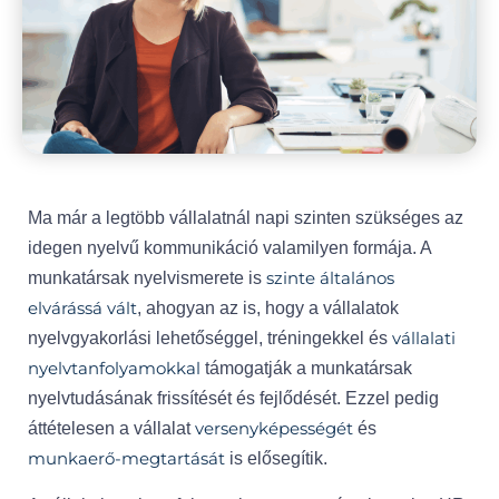
Ma már a legtöbb vállalatnál napi szinten szükséges az
idegen nyelvű kommunikáció valamilyen formája. A
szinte általános
munkatársak nyelvismerete is
elvárássá vált
, ahogyan az is, hogy a vállalatok
vállalati
nyelvgyakorlási lehetőséggel, tréningekkel és
nyelvtanfolyamokkal
támogatják a munkatársak
nyelvtudásának frissítését és fejlődését. Ezzel pedig
versenyképességét
áttételesen a vállalat
és
munkaerő-megtartását
is elősegítik.