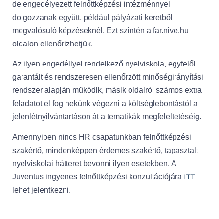
de engedélyezett felnőttképzési intézménnyel
dolgozzanak együtt, például pályázati keretből
megvalósuló képzéseknél. Ezt szintén a far.nive.hu
oldalon ellenőrizhetjük.
Az ilyen engedéllyel rendelkező nyelviskola, egyfelől
garantált és rendszeresen ellenőrzött minőségirányítási
rendszer alapján működik, másik oldalról számos extra
feladatot el fog nekünk végezni a költséglebontástól a
jelenlétnyilvántartáson át a tematikák megfeleltetéséig.
Amennyiben nincs HR csapatunkban felnőttképzési
szakértő, mindenképpen érdemes szakértő, tapasztalt
nyelviskolai hátteret bevonni ilyen esetekben. A
ITT
Juventus ingyenes felnőttképzési konzultációjára
lehet jelentkezni.