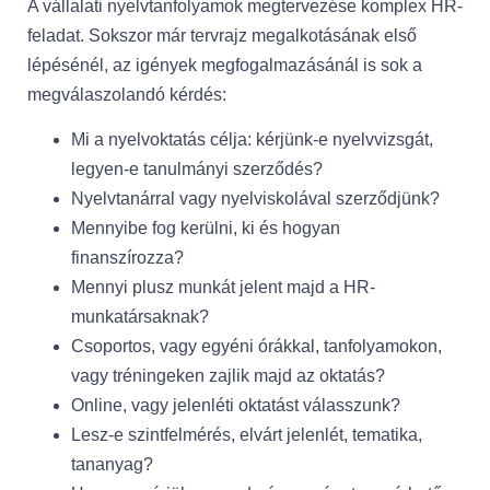
A vállalati nyelvtanfolyamok megtervezése komplex HR-
feladat. Sokszor már tervrajz megalkotásának első
lépésénél, az igények megfogalmazásánál is sok a
megválaszolandó kérdés:
Mi a nyelvoktatás célja: kérjünk-e nyelvvizsgát,
legyen-e tanulmányi szerződés?
Nyelvtanárral vagy nyelviskolával szerződjünk?
Mennyibe fog kerülni, ki és hogyan
finanszírozza?
Mennyi plusz munkát jelent majd a HR-
munkatársaknak?
Csoportos, vagy egyéni órákkal, tanfolyamokon,
vagy tréningeken zajlik majd az oktatás?
Online, vagy jelenléti oktatást válasszunk?
Lesz-e szintfelmérés, elvárt jelenlét, tematika,
tananyag?