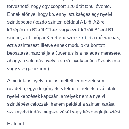
tervezhető, hogy egy csoport 120 órát tanul évente.
Ennek előnye, hogy kb. ennyi szükséges egy nyelvi
szintlépésre (kezdő szinten például A1-ről A2-re,
középfokon B2-ről C1-re, vagy ezek között B1-ről B1+
szintjei
szintre, az Európai Keretrendszer
a mérvadóak,
ezt a szintezést, illetve ennek modulokra bontott
beosztását használja a Juventus is a haladás mérésére,
ahogyan sok más nyelvi képző, nyelvtanár, középiskola
vagy vizsgaközpont).
A moduláris nyelvtanulás mellett természetesen
rövidebb, egyedi igények is felmerülhetnek a vállalati
nyelvi képzések kapcsán, amelyek nem a nyelvi
szintlépést célozzák, hanem például a szinten tartást,
szaknyelvi tudás megszerzését vagy készségfejlesztést.
Ez lehet