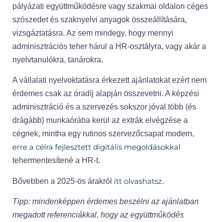
pályázati együttműködésre vagy szakmai oldalon céges
szószedet és szaknyelvi anyagok összeállítására,
vizsgáztatásra. Az sem mindegy, hogy mennyi
adminisztrációs teher hárul a HR-osztályra, vagy akár a
nyelvtanulókra, tanárokra.
A vállalati nyelvoktatásra érkezett ajánlatokat ezért nem
érdemes csak az óradíj alapján összevetni. A képzési
adminisztráció és a szervezés sokszor jóval több (és
drágább) munkaórába kerül az extrák elvégzése a
cégnek, mintha egy rutinos szervezőcsapat modern,
erre a célra fejlesztett digitális megoldásokkal
tehermentesítené a HR-t.
itt olvashatsz
Bővebben a 2025-ös árakról
.
Tipp: mindenképpen érdemes beszélni az ajánlatban
megadott referenciákkal, hogy az együttműködés