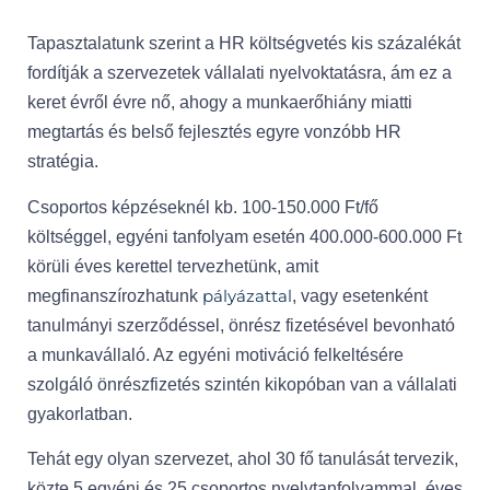
Tapasztalatunk szerint a HR költségvetés kis százalékát
fordítják a szervezetek vállalati nyelvoktatásra, ám ez a
keret évről évre nő, ahogy a munkaerőhiány miatti
megtartás és belső fejlesztés egyre vonzóbb HR
stratégia.
Csoportos képzéseknél kb. 100-150.000 Ft/fő
költséggel, egyéni tanfolyam esetén 400.000-600.000 Ft
körüli éves kerettel tervezhetünk, amit
pályázattal
megfinanszírozhatunk
, vagy esetenként
tanulmányi szerződéssel, önrész fizetésével bevonható
a munkavállaló. Az egyéni motiváció felkeltésére
szolgáló önrészfizetés szintén kikopóban van a vállalati
gyakorlatban.
Tehát egy olyan szervezet, ahol 30 fő tanulását tervezik,
közte 5 egyéni és 25 csoportos nyelvtanfolyammal, éves