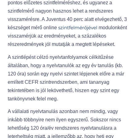
pontos előzetes szintfelméréshez, és ugyanez a
szintfelmérő nagyon hasznos lehet a rendszeres
visszamérésre. A Juventus 40 perc alatt elvégezhető, 3
szintfelmérőjével
készséget mérő online
modulonként
visszamérjük az eredményeket, a százalékos
részeredmények jól mutatják a megtett lépéseket.
A szintlépést célzó nyelvtanfolyamok célkitűzése
általában, hogy a nyelvtanulók az egy év tanulás (kb.
120 óra) során egy nyelvi szintet lépjenek előre a már
említett CEFR szintrendszerben, ami tananyag
tekintetében is jól lekövethető, hiszen egy szint egy
tankönyvnek felel meg.
A vállalati nyelvtanulás azonban nem mindig, vagy
inkább többnyire nem ilyen egyszerű. Sokszor nincs
lehetőség 120 óra/év rendszeres nyelvtanulásra a
leterheltség miatt, a jellemzőbb az, hogy heti egy