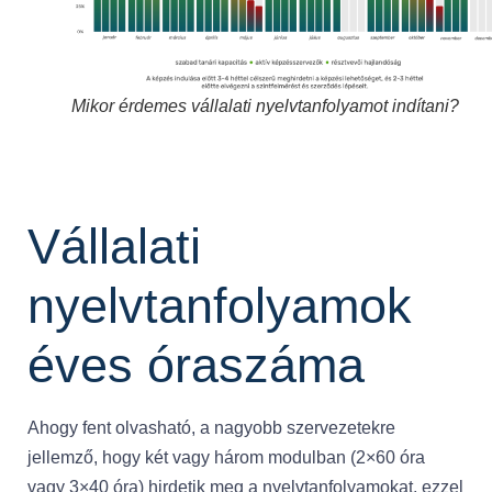
Mikor érdemes vállalati nyelvtanfolyamot indítani?
Vállalati
nyelvtanfolyamok
éves óraszáma
Ahogy fent olvasható, a nagyobb szervezetekre
jellemző, hogy két vagy három modulban (2×60 óra
vagy 3×40 óra) hirdetik meg a nyelvtanfolyamokat, ezzel