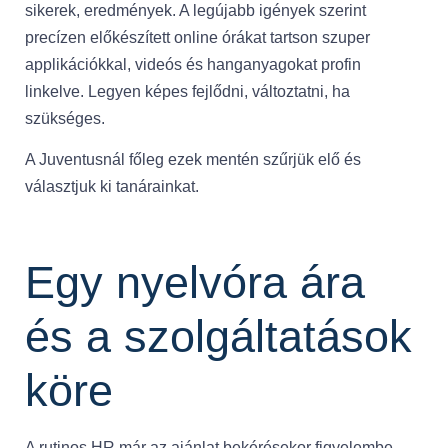
sikerek, eredmények. A legújabb igények szerint
precízen előkészített online órákat tartson szuper
applikációkkal, videós és hanganyagokat profin
linkelve. Legyen képes fejlődni, változtatni, ha
szükséges.
A Juventusnál főleg ezek mentén szűrjük elő és
választjuk ki tanárainkat.
Egy nyelvóra ára
és a szolgáltatások
köre
A rutinos HR már az ajánlat bekérésekor figyelembe