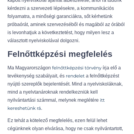
kapott nyelviskolai ajánlat átbeszélése, ahol rá tudunk
kérdezni a szervezeti lépésekre, a kommunikációs
folyamatra, a minőségi garanciákra, sőt kérhetünk
próbaórát, aminek szervezéséből és magából az órából
is levonhatjuk a következtetést, hogy milyen lesz a
választott nyelviskolával dolgozni.
Felnőttképzési megfelelés
felnőttképzési törvény
Ma Magyarországon
írja elő a
rendelet
tevékenység szabályait, és
a felnőttképzést
nyújtó szereplők bejelentését. Mind a nyelviskoláknak,
mind a nyelvtanároknak rendelkezniük kell
itt
nyilvántartási számmal, melynek meglétére
kereshetünk rá
.
Ez tehát a kötelező megfelelés, ezen felül lehet
cégünknek olyan elvárása, hogy ne csak nyilvántartott,