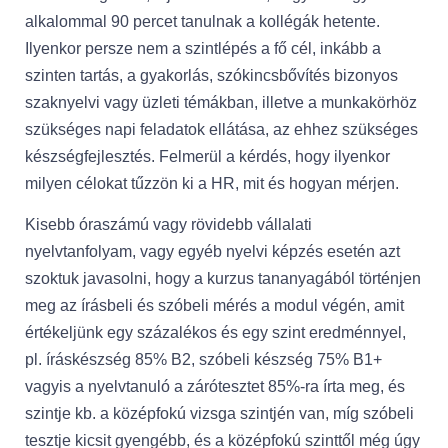
alkalommal 90 percet tanulnak a kollégák hetente.
Ilyenkor persze nem a szintlépés a fő cél, inkább a
szinten tartás, a gyakorlás, szókincsbővítés bizonyos
szaknyelvi vagy üzleti témákban, illetve a munkakörhöz
szükséges napi feladatok ellátása, az ehhez szükséges
készségfejlesztés. Felmerül a kérdés, hogy ilyenkor
milyen célokat tűzzön ki a HR, mit és hogyan mérjen.
Kisebb óraszámú vagy rövidebb vállalati
nyelvtanfolyam, vagy egyéb nyelvi képzés esetén azt
szoktuk javasolni, hogy a kurzus tananyagából történjen
meg az írásbeli és szóbeli mérés a modul végén, amit
értékeljünk egy százalékos és egy szint eredménnyel,
pl. íráskészség 85% B2, szóbeli készség 75% B1+
vagyis a nyelvtanuló a zárótesztet 85%-ra írta meg, és
szintje kb. a középfokú vizsga szintjén van, míg szóbeli
tesztje kicsit gyengébb, és a középfokú szinttől még úgy