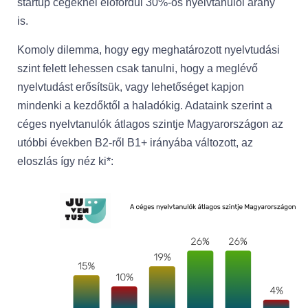
startup cégeknél előfordul 30%-os nyelvtanulói arány
is.
Komoly dilemma, hogy egy meghatározott nyelvtudási
szint felett lehessen csak tanulni, hogy a meglévő
nyelvtudást erősítsük, vagy lehetőséget kapjon
mindenki a kezdőktől a haladókig. Adataink szerint a
céges nyelvtanulók átlagos szintje Magyarországon az
utóbbi években B2-ről B1+ irányába változott, az
eloszlás így néz ki*: