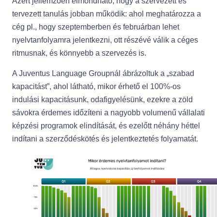
Azért jellemzően elmondható, hogy a szervezett és
tervezett tanulás jobban működik: ahol meghatározza a
cég pl., hogy szeptemberben és februárban lehet
nyelvtanfolyamra jelentkezni, ott részévé válik a céges
ritmusnak, és könnyebb a szervezés is.
A Juventus Language Groupnál ábrázoltuk a „szabad
kapacitást”, ahol látható, mikor érhető el 100%-os
indulási kapacitásunk, odafigyelésünk, ezekre a zöld
sávokra érdemes időzíteni a nagyobb volumenű vállalati
képzési programok elindítását, és ezelőtt néhány héttel
indítani a szerződéskötés és jelentkeztetés folyamatát.