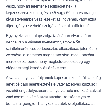
veszi, hogy mi jelentene segítséget neki a
képzésszervezésben, és a 45 vagy 60 perces óradíjon
kívül figyelembe veszi ezeket az ingyenes, vagy extra
díjért igénybe vehető szolgáltatásokat a döntésnél.
Egy nyelviskola alapszolgáltatásában elvárhatóan
benne van a vállalati nyelvtanfolyamok előtti
szintfelmérés, csoportbeosztás elkészítése, jelenléti ív
vezetése, a tanmenet meghatározása, modulonkénti
mérés és záróeredmény megküldése, esetleg egy
elégedettségi kérdőív és értékelése.
A vállalati nyelvtanfolyamok kapcsán ezen felül szükség
lehet például jelentkeztetésre vagy az egyes kurzusok
vezetői engedélyezésére, a nyelvtanuló munkatársakkal
való kommunikáció átvállalására, költséghelyekre
bontásra, göngyölt hiányzási adatok szolgáltatására,