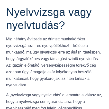
Nyelvvizsga vagy
nyelvtudás?
Míg néhány évtizede az érintett munkaköröket
nyelvvizsgához – és nyelvpótlékhoz! – kötötte a
munkaadó, ma úgy hivatkozik erre az álláshirdetésben,
hogy tárgyalóképes vagy társalgási szintű nyelvtudás.
Az igazán előrelátó, versenyképességre törekvő cég
azonban úgy támogatja akár folyékonyan beszélő
munkatársait, hogy gyakorolják, szinten tartsák a
nyelvtudást.
A „nyelvvizsga vagy nyelvtudás” dilemmára a válasz az,
hogy a nyelvvizsga sem garancia arra, hogy a
nyelvhasználó meg fog felelni cégspecifikus