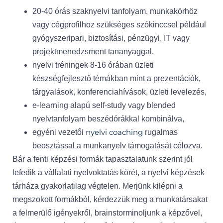
20-40 órás szaknyelvi tanfolyam, munkakörhöz
vagy cégprofilhoz szükséges szókinccsel például
gyógyszeripari, biztosítási, pénzügyi, IT vagy
projektmenedzsment tananyaggal,
nyelvi tréningek 8-16 órában üzleti
készségfejlesztő témákban mint a prezentációk,
tárgyalások, konferenciahívások, üzleti levelezés,
e-learning alapú self-study vagy blended
nyelvtanfolyam beszédórákkal kombinálva,
nyelvi coaching
egyéni vezetői
rugalmas
beosztással a munkanyelv támogatását célozva.
Bár a fenti képzési formák tapasztalatunk szerint jól
lefedik a vállalati nyelvoktatás körét, a nyelvi képzések
tárháza gyakorlatilag végtelen. Merjünk kilépni a
megszokott formákból, kérdezzük meg a munkatársakat
a felmerülő igényekről, brainstorminoljunk a képzővel,