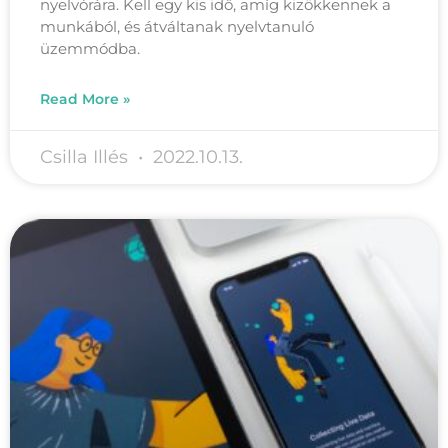
nyelvórára. Kell egy kis idő, amíg kizökkennek a
munkából, és átváltanak nyelvtanuló
üzemmódba.
Read More »
Csilla Illés
2022.10.13.