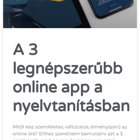
A 3
legnépszerűbb
online app a
nyelvtanításban
Mitől lesz szemléletes, változatos, élményszerű az
online óra? Ehhez szeretném bemutatni azt a 3